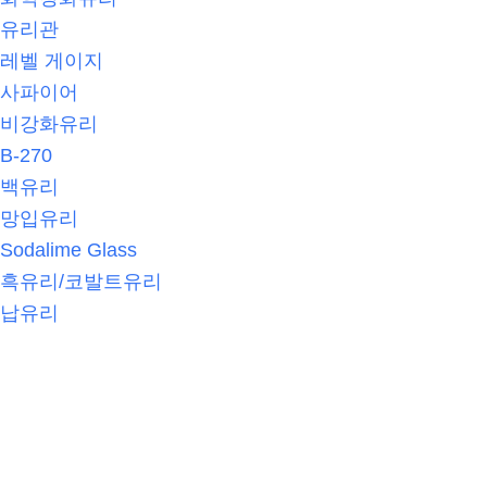
유리관
레벨 게이지
사파이어
비강화유리
B-270
백유리
망입유리
Sodalime Glass
흑유리/코발트유리
납유리
제품판매사진
온라인 견적
전자카달로그