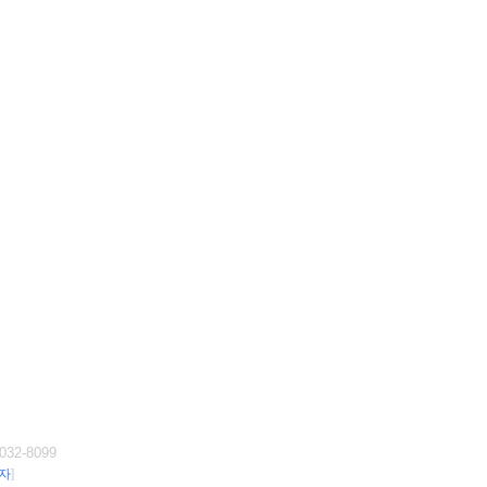
32-8099
자
]