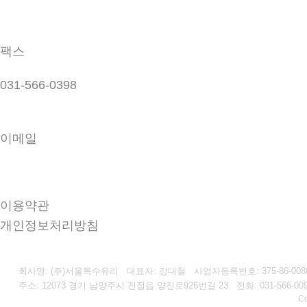
팩스
031-566-0398
이메일
seoulglass2@naver.com
이용약관
개인정보처리방침
회사명: (주)서울특수유리 대표자: 강대철
사업자등록번호:
375-86-008
주소: 12073 경기 남양주시 진접읍 양진로926번길 23
전화: 031-566-00
Co