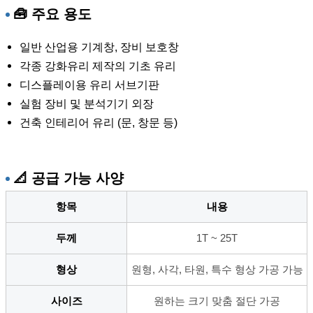
🧰 주요 용도
일반 산업용 기계창, 장비 보호창
각종 강화유리 제작의 기초 유리
디스플레이용 유리 서브기판
실험 장비 및 분석기기 외장
건축 인테리어 유리 (문, 창문 등)
📐 공급 가능 사양
항목
내용
두께
1T ~ 25T
형상
원형, 사각, 타원, 특수 형상 가공 가능
사이즈
원하는 크기 맞춤 절단 가공