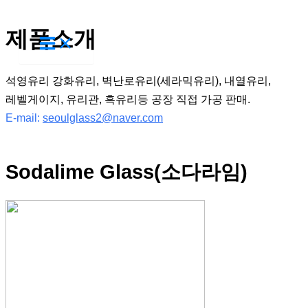
콘
제품소개
텐
츠
로
석영유리 강화유리, 벽난로유리(세라믹유리), 내열유리,
건
레벨게이지, 유리관, 흑유리등 공장 직접 가공 판매.
너
E-mail:
seoulglass2@naver.com
뛰
기
Sodalime Glass(소다라임)