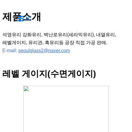
콘
제품소개
텐
츠
로
석영유리 강화유리, 벽난로유리(세라믹유리), 내열유리,
건
레벨게이지, 유리관, 흑유리등 공장 직접 가공 판매.
너
E-mail:
seoulglass2@naver.com
뛰
기
레벨 게이지(수면게이지)