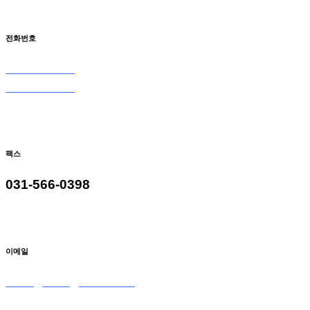
전화번호
031-566-0098
031-566-9098
팩스
031-566-0398
이메일
seoulglass2@naver.com