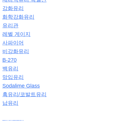
강화유리
화학강화유리
유리관
레벨 게이지
사파이어
비강화유리
B-270
백유리
망입유리
Sodalime Glass
흑유리/코발트유리
납유리
제품판매사진
온라인 견적