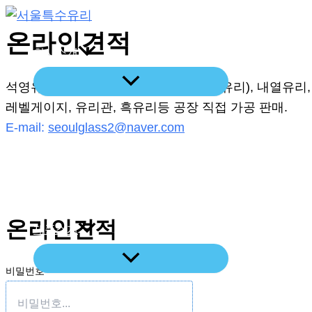
콘
텐
온라인견적
회사소개
츠
로
석영유리 강화유리, 벽난로유리(세라믹유리), 내열유리,
건
레벨게이지, 유리관, 흑유리등 공장 직접 가공 판매.
너
E-mail:
seoulglass2@naver.com
뛰
기
레이저절단기
온라인견적
제품소개
비밀번호