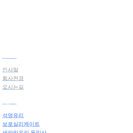
온라인견적
전자카다록
회사소개
인사말
회사전경
오시는길
제품소개
석영유리
보로실리케이트
세라믹유리 독일산