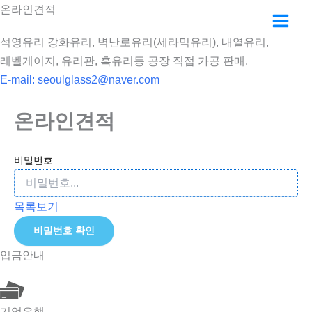
콘
온라인견적
텐
석영유리 강화유리, 벽난로유리(세라믹유리), 내열유리,
츠
레벨게이지, 유리관, 흑유리등 공장 직접 가공 판매.
로
E-mail:
seoulglass2@naver.com
건
너
온라인견적
뛰
기
비밀번호
목록보기
비밀번호 확인
입금안내
기업은행