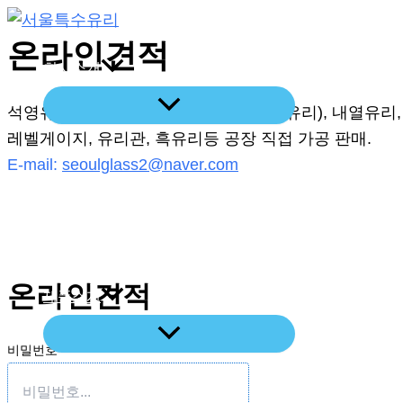
콘
텐
온라인견적
회사소개
츠
로
석영유리 강화유리, 벽난로유리(세라믹유리), 내열유리,
건
레벨게이지, 유리관, 흑유리등 공장 직접 가공 판매.
너
E-mail:
seoulglass2@naver.com
뛰
기
레이저절단기
온라인견적
제품소개
비밀번호