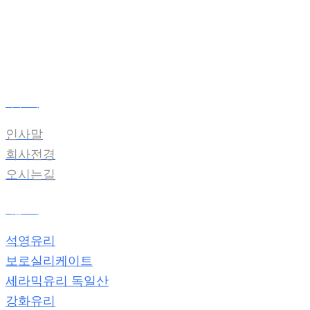
온라인견적
전자카다록
회사소개
인사말
회사전경
오시는길
제품소개
석영유리
보로실리케이트
세라믹유리 독일산
강화유리