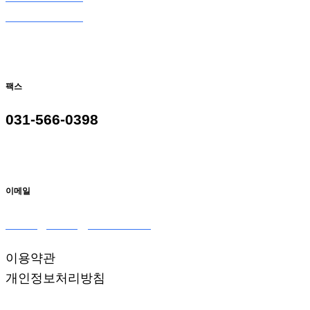
031-566-9098
팩스
031-566-0398
이메일
seoulglass2@naver.com
이용약관
개인정보처리방침