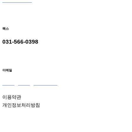
031-566-9098
팩스
031-566-0398
이메일
seoulglass2@naver.com
이용약관
개인정보처리방침