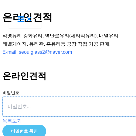
콘
온라인견적
텐
츠
로
석영유리 강화유리, 벽난로유리(세라믹유리), 내열유리,
건
레벨게이지, 유리관, 흑유리등 공장 직접 가공 판매.
너
E-mail:
seoulglass2@naver.com
뛰
기
온라인견적
비밀번호
목록보기
비밀번호 확인