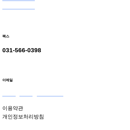
031-566-9098
팩스
031-566-0398
이메일
seoulglass2@naver.com
이용약관
개인정보처리방침