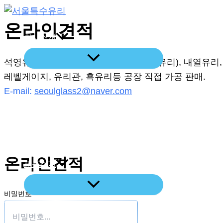
콘
텐
온라인견적
회사소개
츠
로
석영유리 강화유리, 벽난로유리(세라믹유리), 내열유리,
건
레벨게이지, 유리관, 흑유리등 공장 직접 가공 판매.
너
E-mail:
seoulglass2@naver.com
뛰
기
레이저절단기
온라인견적
제품소개
비밀번호