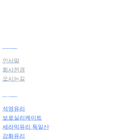
온라인견적
전자카다록
회사소개
인사말
회사전경
오시는길
제품소개
석영유리
보로실리케이트
세라믹유리 독일산
강화유리