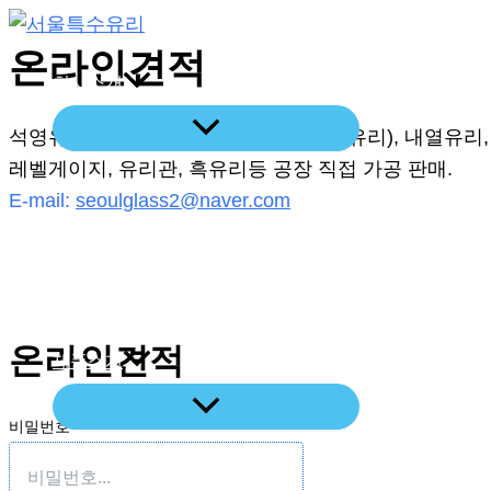
콘
텐
온라인견적
회사소개
츠
로
석영유리 강화유리, 벽난로유리(세라믹유리), 내열유리,
건
레벨게이지, 유리관, 흑유리등 공장 직접 가공 판매.
너
E-mail:
seoulglass2@naver.com
뛰
기
레이저절단기
온라인견적
제품소개
비밀번호