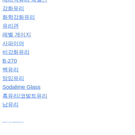
강화유리
화학강화유리
유리관
레벨 게이지
사파이어
비강화유리
B-270
백유리
망입유리
Sodalime Glass
흑유리/코발트유리
납유리
제품판매사진
온라인 견적