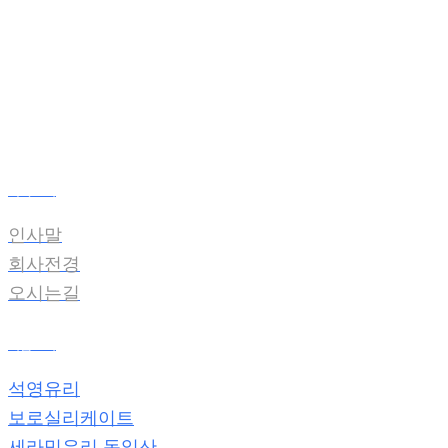
온라인견적
전자카다록
회사소개
인사말
회사전경
오시는길
제품소개
석영유리
보로실리케이트
세라믹유리 독일산