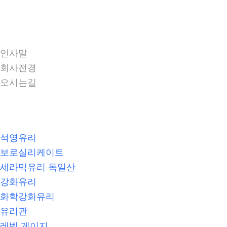
회사소개
인사말
회사전경
오시는길
제품소개
석영유리
보로실리케이트
세라믹유리 독일산
강화유리
화학강화유리
유리관
레벨 게이지