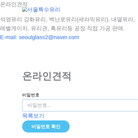
콘
온라인견적
텐
석영유리 강화유리, 벽난로유리(세라믹유리), 내열유리,
츠
레벨게이지, 유리관, 흑유리등 공장 직접 가공 판매.
로
E-mail:
seoulglass2@naver.com
건
너
뛰
기
온라인견적
비밀번호
목록보기
비밀번호 확인