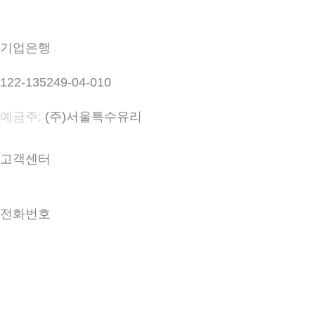
기업은행
122-135249-04-010
예금주:
(주)서울특수유리
고객센터
전화번호
031-566-0098
031-566-9098