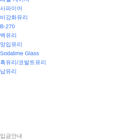
사파이어
비강화유리
B-270
백유리
망입유리
Sodalime Glass
흑유리/코발트유리
납유리
제품판매사진
온라인 견적
전자카달로그
입금안내