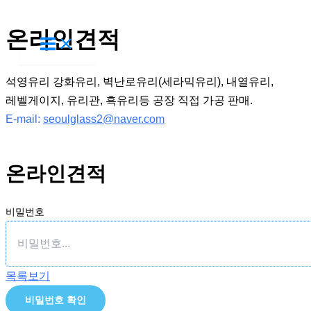
콘
온라인견적
텐
츠
로
석영유리 강화유리, 벽난로유리(세라믹유리), 내열유리,
건
레벨게이지, 유리관, 흑유리등 공장 직접 가공 판매.
너
E-mail:
seoulglass2@naver.com
뛰
기
온라인견적
비밀번호
목록보기
비밀번호 확인