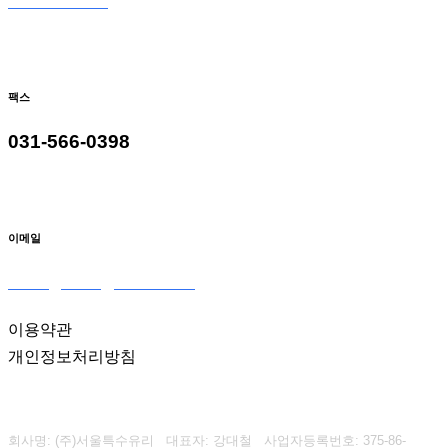
031-566-9098
팩스
031-566-0398
이메일
seoulglass2@naver.com
이용약관
개인정보처리방침
회사명: (주)서울특수유리 대표자: 강대철
사업자등록번호:
375-86-