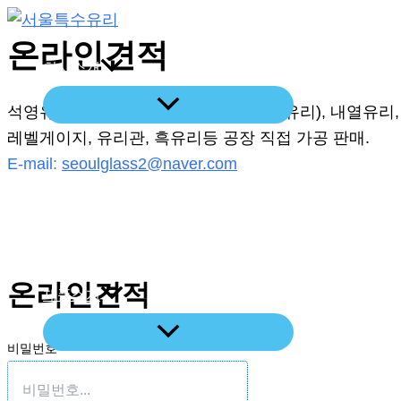
콘
텐
온라인견적
회사소개
츠
로
석영유리 강화유리, 벽난로유리(세라믹유리), 내열유리,
건
레벨게이지, 유리관, 흑유리등 공장 직접 가공 판매.
너
E-mail:
seoulglass2@naver.com
뛰
기
레이저절단기
온라인견적
제품소개
비밀번호