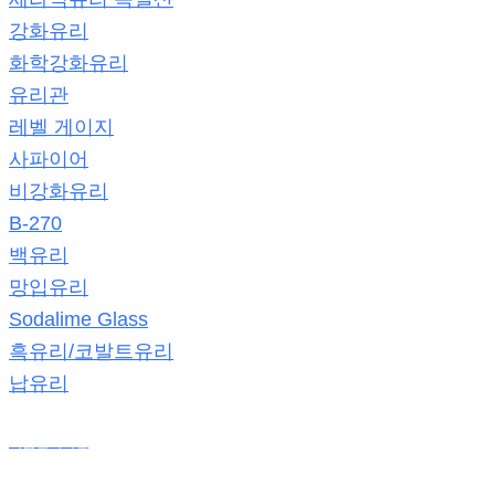
강화유리
화학강화유리
유리관
레벨 게이지
사파이어
비강화유리
B-270
백유리
망입유리
Sodalime Glass
흑유리/코발트유리
납유리
제품판매사진
온라인 견적