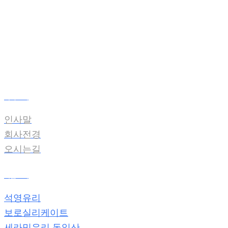
온라인견적
전자카다록
회사소개
인사말
회사전경
오시는길
제품소개
석영유리
보로실리케이트
세라믹유리 독일산