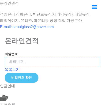
콘
온라인견적
텐
석영유리 강화유리, 벽난로유리(세라믹유리), 내열유리,
츠
레벨게이지, 유리관, 흑유리등 공장 직접 가공 판매.
로
E-mail:
seoulglass2@naver.com
건
너
온라인견적
뛰
기
비밀번호
목록보기
비밀번호 확인
입금안내
기업은행