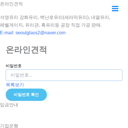
콘
온라인견적
텐
석영유리 강화유리, 벽난로유리(세라믹유리), 내열유리,
츠
레벨게이지, 유리관, 흑유리등 공장 직접 가공 판매.
로
E-mail:
seoulglass2@naver.com
건
너
온라인견적
뛰
기
비밀번호
목록보기
비밀번호 확인
입금안내
기업은행